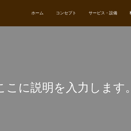
ホーム
コンセプト
サービス・設備
こ
こ
に
説
明
を
入
力
し
ま
す