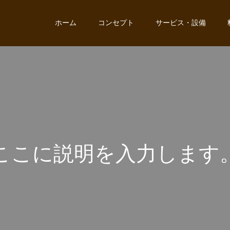
ホーム
コンセプト
サービス・設備
こ
こ
に
説
明
を
入
力
し
ま
す