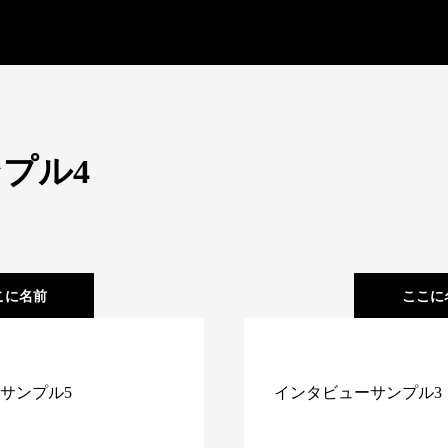
プル4
こに名前
ここに
サンプル5
インタビューサンプル3